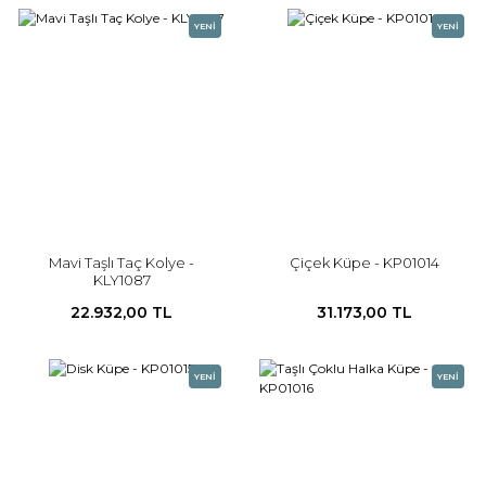
YENİ
YENİ
Mavi Taşlı Taç Kolye -
Çiçek Küpe - KP01014
KLY1087
22.932,00 TL
31.173,00 TL
YENİ
YENİ