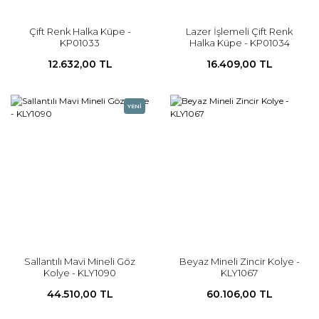
Çift Renk Halka Küpe -
Lazer İşlemeli Çift Renk
KP01033
Halka Küpe - KP01034
12.632,00 TL
16.409,00 TL
YENİ
Sallantılı Mavi Mineli Göz
Beyaz Mineli Zincir Kolye -
Kolye - KLY1090
KLY1067
44.510,00 TL
60.106,00 TL