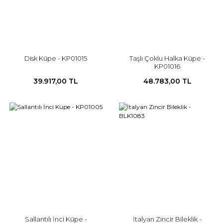
Disk Küpe - KP01015
Taşlı Çoklu Halka Küpe -
KP01016
39.917,00 TL
48.783,00 TL
Sallantılı İnci Küpe -
İtalyan Zincir Bileklik -