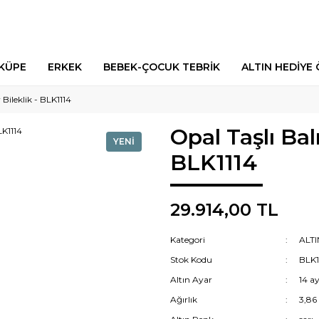
 KÜPE
ERKEK
BEBEK-ÇOCUK TEBRİK
ALTIN HEDİYE 
r Bileklik - BLK1114
Opal Taşlı Balı
YENİ
BLK1114
29.914,00 TL
Kategori
ALTI
Stok Kodu
BLK1
Altın Ayar
14 a
Ağırlık
3,86