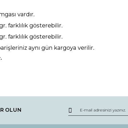
mgası vardır.
gr. farklılık gösterebilir.
gr. farklılık gösterebilir.
parişleriniz aynı gün kargoya verilir.
.
da ve diğer konularda yetersiz gördüğünüz noktaları öneri formunu kullana
Bu ürüne ilk yorumu siz yapın!
R OLUN
r.
Yorum Yaz