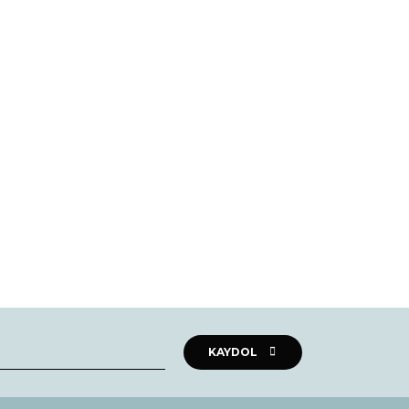
rak tarafımıza iletebilirsiniz.
KAYDOL