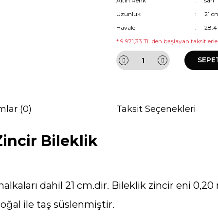
Altın Renk
sarı
Uzunluk
21 c
Havale
28.4
* 9.971,33 TL den başlayan taksitlerle
SEPE
mlar (0)
Taksit Seçenekleri
Zincir Bileklik
lkaları dahil 21 cm.dir. Bileklik zincir eni 0,2
oğal ile taş süslenmiştir.