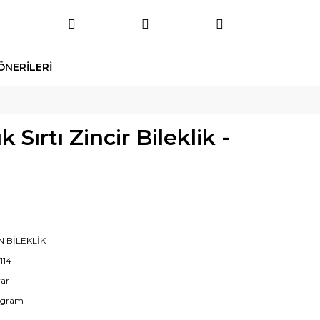
ÖNERİLERİ
k Sırtı Zincir Bileklik -
N BİLEKLİK
114
yar
 gram