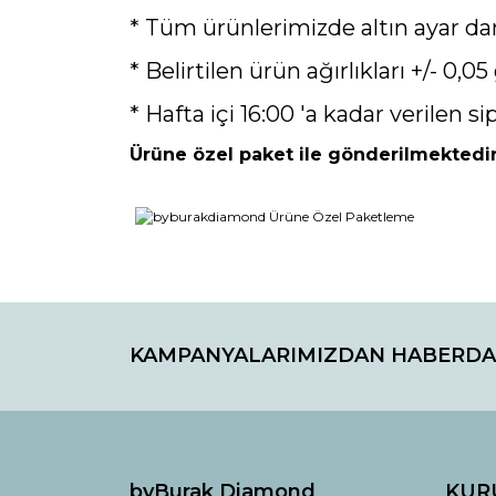
* Tüm ürünlerimizde altın ayar da
* Belirtilen ürün ağırlıkları +/- 0,05 
* Hafta içi 16:00 'a kadar verilen si
Ürüne özel paket ile gönderilmektedir
Bu ürünün fiyat bilgisi, resim, ürün açıklamaların
Görüş ve önerileriniz için teşekkür ederiz.
KAMPANYALARIMIZDAN HABERDA
Ürün resmi kalitesiz, bozuk veya görüntülenemiyo
Ürün açıklamasında eksik bilgiler bulunuyor.
Ürün bilgilerinde hatalar bulunuyor.
Ürün fiyatı diğer sitelerden daha pahalı.
Bu ürüne benzer farklı alternatifler olmalı.
byBurak Diamond
KUR