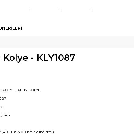
ÖNERİLERİ
ç Kolye - KLY1087
N KOLYE
,
ALTIN KOLYE
087
yar
 gram
85,40 TL (%5,00 havale indirimi)