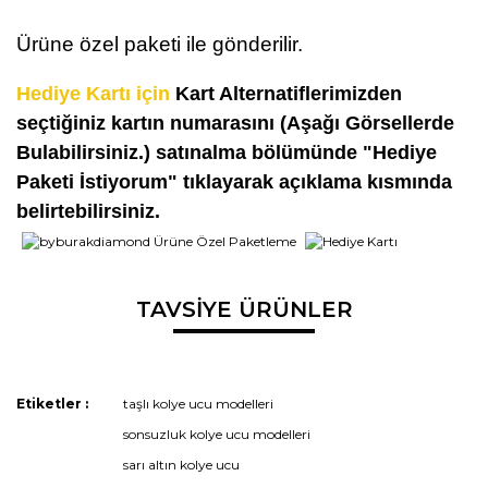
Ürüne özel paketi ile gönderilir.
Hediye Kartı için
Kart Alternatiflerimizden
seçtiğiniz kartın numarasını (Aşağı Görsellerde
Bulabilirsiniz.) satınalma bölümünde "Hediye
Paketi İstiyorum" tıklayarak açıklama kısmında
belirtebilirsiniz.
Bu ürünün fiyat bilgisi, resim, ürün açıklamalarında ve diğer
TAVSİYE ÜRÜNLER
konularda yetersiz gördüğünüz noktaları öneri formunu
Bu ürüne ilk yorumu siz yapın!
kullanarak tarafımıza iletebilirsiniz.
Görüş ve önerileriniz için teşekkür ederiz.
Yorum Yaz
Etiketler :
taşlı kolye ucu modelleri
Ürün resmi kalitesiz, bozuk veya görüntülenemiyor.
sonsuzluk kolye ucu modelleri
Ürün açıklamasında eksik bilgiler bulunuyor.
sarı altın kolye ucu
Ürün bilgilerinde hatalar bulunuyor.