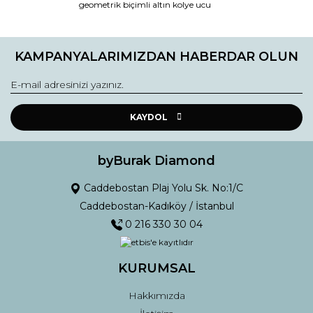
geometrik biçimli altın kolye ucu
Ürün fiyatı diğer sitelerden daha pahalı.
Bu ürüne benzer farklı alternatifler olmalı.
KAMPANYALARIMIZDAN HABERDAR OLUN
KAYDOL
Gönder
byBurak Diamond
Caddebostan Plaj Yolu Sk. No:1/C
Caddebostan-Kadıköy / İstanbul
0 216 330 30 04
KURUMSAL
Hakkımızda