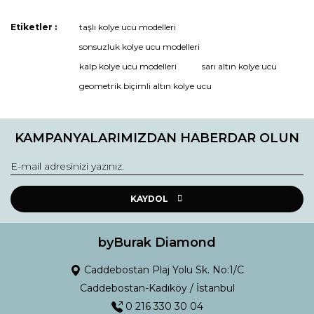
Bu ürünün fiyat bilgisi, resim, ürün açıklamalarında ve diğer
Etiketler :
taşlı kolye ucu modelleri
konularda yetersiz gördüğünüz noktaları öneri formunu
Bu ürüne ilk yorumu siz yapın!
sonsuzluk kolye ucu modelleri
kullanarak tarafımıza iletebilirsiniz.
Görüş ve önerileriniz için teşekkür ederiz.
kalp kolye ucu modelleri
sarı altın kolye ucu
geometrik biçimli altın kolye ucu
Yorum Yaz
Ürün resmi kalitesiz, bozuk veya görüntülenemiyor.
Ürün açıklamasında eksik bilgiler bulunuyor.
KAMPANYALARIMIZDAN HABERDAR OLUN
Ürün bilgilerinde hatalar bulunuyor.
Ürün fiyatı diğer sitelerden daha pahalı.
Bu ürüne benzer farklı alternatifler olmalı.
KAYDOL
byBurak Diamond
Caddebostan Plaj Yolu Sk. No:1/C
Gönder
Caddebostan-Kadıköy / İstanbul
0 216 330 30 04