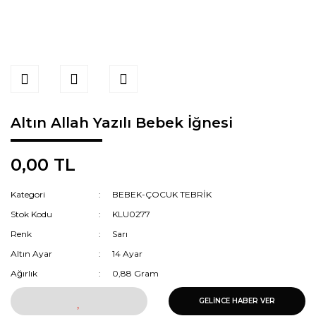
Altın Allah Yazılı Bebek İğnesi
0,00 TL
Kategori
BEBEK-ÇOCUK TEBRİK
Stok Kodu
KLU0277
Renk
Sarı
Altın Ayar
14 Ayar
Ağırlık
0,88 Gram
GELİNCE HABER VER