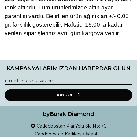
renk altındır. Tüm ürünlerimizde altın ayar
garantisi vardır. Belirtilen ürün ağırlıkları +/- 0,05
gr. farklılık gösterebilir. Haftaiçi 16:00 'a kadar
verilen siparişleriniz aynı gün kargoya verilir.
Bu ürünün fiyat bilgisi, resim, ürün açıklamalarında ve diğer
konularda yetersiz gördüğünüz noktaları öneri formunu
Bu ürüne ilk yorumu siz yapın!
kullanarak tarafımıza iletebilirsiniz.
KAMPANYALARIMIZDAN HABERDAR OLUN
Görüş ve önerileriniz için teşekkür ederiz.
Yorum Yaz
Ürün resmi kalitesiz, bozuk veya görüntülenemiyor.
Ürün açıklamasında eksik bilgiler bulunuyor.
KAYDOL
Ürün bilgilerinde hatalar bulunuyor.
Ürün fiyatı diğer sitelerden daha pahalı.
byBurak Diamond
Bu ürüne benzer farklı alternatifler olmalı.
Caddebostan Plaj Yolu Sk. No:1/C
Caddebostan-Kadıköy / İstanbul