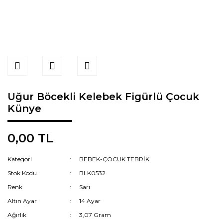
Uğur Böcekli Kelebek Figürlü Çocuk
Künye
0,00 TL
Kategori
BEBEK-ÇOCUK TEBRİK
Stok Kodu
BLK0532
Renk
Sarı
Altın Ayar
14 Ayar
Ağırlık
3,07 Gram