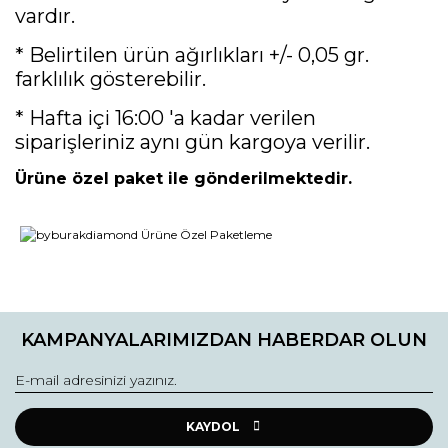
vardır.
* Belirtilen ürün ağırlıkları +/- 0,05 gr.
farklılık gösterebilir.
* Hafta içi 16:00 'a kadar verilen
siparişleriniz aynı gün kargoya verilir.
Ürüne özel paket ile gönderilmektedir.
Bu ürünün fiyat bilgisi, resim, ürün açıklamalarında ve diğer
konularda yetersiz gördüğünüz noktaları öneri formunu
Bu ürüne ilk yorumu siz yapın!
kullanarak tarafımıza iletebilirsiniz.
KAMPANYALARIMIZDAN HABERDAR OLUN
Görüş ve önerileriniz için teşekkür ederiz.
Yorum Yaz
Ürün resmi kalitesiz, bozuk veya görüntülenemiyor.
Ürün açıklamasında eksik bilgiler bulunuyor.
KAYDOL