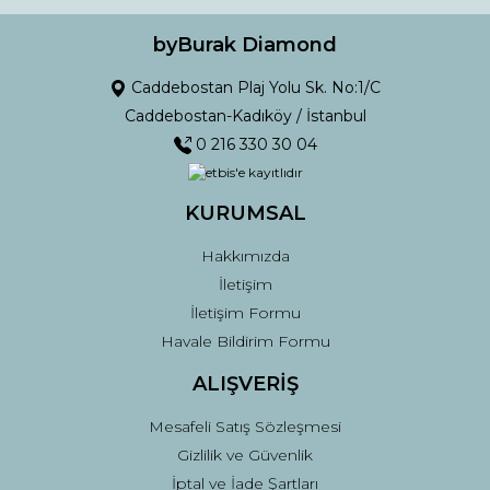
Ürün bilgilerinde hatalar bulunuyor.
Ürün fiyatı diğer sitelerden daha pahalı.
byBurak Diamond
Bu ürüne benzer farklı alternatifler olmalı.
Caddebostan Plaj Yolu Sk. No:1/C
Caddebostan-Kadıköy / İstanbul
0 216 330 30 04
KURUMSAL
Gönder
Hakkımızda
İletişim
İletişim Formu
Havale Bildirim Formu
ALIŞVERİŞ
Mesafeli Satış Sözleşmesi
Gizlilik ve Güvenlik
İptal ve İade Şartları