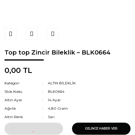
Top top Zincir Bileklik – BLK0664
0,00 TL
Kategori
ALTIN BİLEKLİK
Stok Kodu
BLK0664
Altın Ayar
14 Ayar
Ağırlık
4,80 Gram
Altın Renk
Sarı
GELİNCE HABER VER