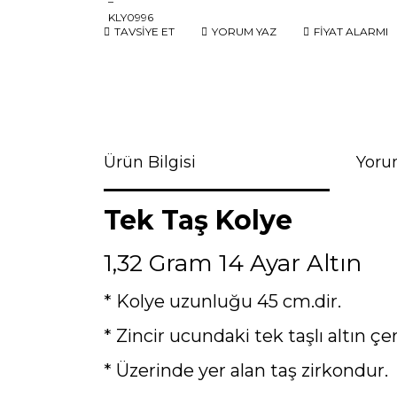
TAVSİYE ET
YORUM YAZ
FİYAT ALARMI
Ürün Bilgisi
Yoru
Tek Taş Kolye
1,32 Gram 14 Ayar Altın
* Kolye uzunluğu 45 cm.dir.
* Zincir ucundaki tek taşlı altın ç
* Üzerinde yer alan taş zirkondur.