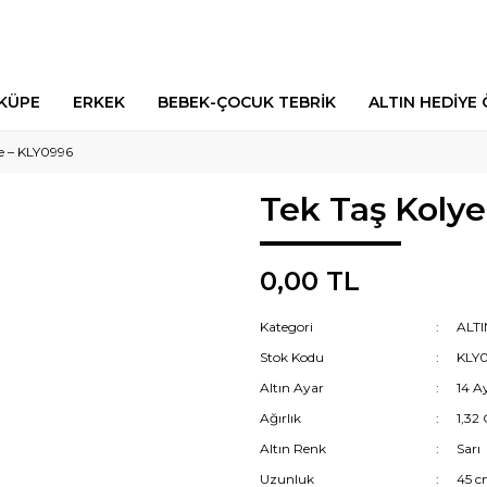
 KÜPE
ERKEK
BEBEK-ÇOCUK TEBRİK
ALTIN HEDİYE 
ye – KLY0996
Tek Taş Koly
0,00 TL
Kategori
ALTI
Stok Kodu
KLY
Altın Ayar
14 A
Ağırlık
1,32
Altın Renk
Sarı
Uzunluk
45 c