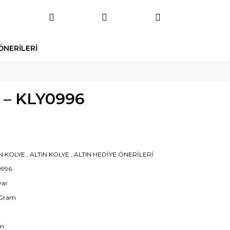
ÖNERİLERİ
e – KLY0996
N KOLYE
,
ALTIN KOLYE
,
ALTIN HEDİYE ÖNERİLERİ
0996
yar
 Gram
m.