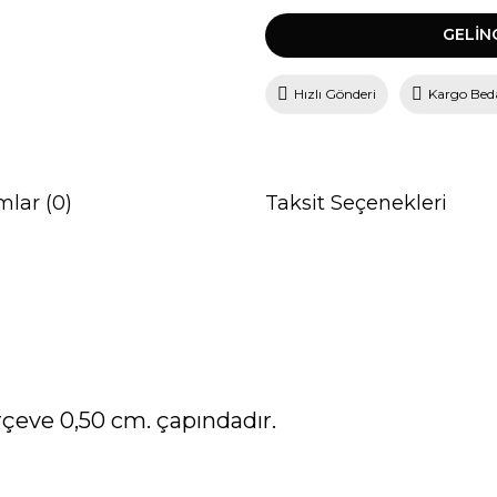
GELİN
Hızlı Gönderi
Kargo Bed
mlar (0)
Taksit Seçenekleri
erçeve 0,50 cm. çapındadır.