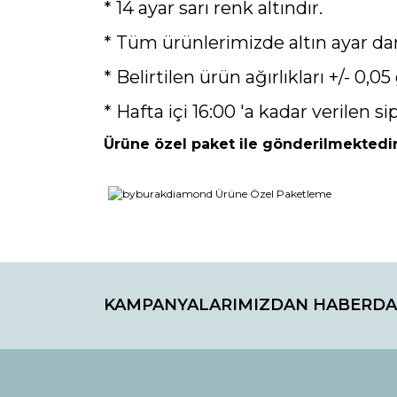
* 14 ayar sarı renk altındır.
* Tüm ürünlerimizde altın ayar da
* Belirtilen ürün ağırlıkları +/- 0,05 
* Hafta içi 16:00 'a kadar verilen si
Ürüne özel paket ile gönderilmektedir
Bu ürünün fiyat bilgisi, resim, ürün açıklamaların
Görüş ve önerileriniz için teşekkür ederiz.
KAMPANYALARIMIZDAN HABERDA
Ürün resmi kalitesiz, bozuk veya görüntülenemiyo
Ürün açıklamasında eksik bilgiler bulunuyor.
Ürün bilgilerinde hatalar bulunuyor.
Ürün fiyatı diğer sitelerden daha pahalı.