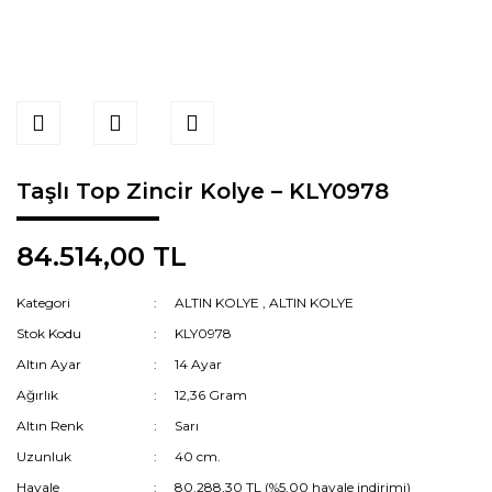
Taşlı Top Zincir Kolye – KLY0978
84.514,00 TL
Kategori
ALTIN KOLYE
,
ALTIN KOLYE
Stok Kodu
KLY0978
Altın Ayar
14 Ayar
Ağırlık
12,36 Gram
Altın Renk
Sarı
Uzunluk
40 cm.
Havale
80.288,30 TL (%5,00 havale indirimi)