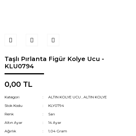
Taşlı Pırlanta Figür Kolye Ucu -
KLU0794
0,00 TL
Kategori
ALTIN KOLYE UCU
,
ALTIN KOLYE
Stok Kodu
KLY0794
Renk
Sarı
Altın Ayar
14 Ayar
Ağırlık
1,04 Gram