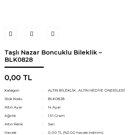
Taşlı Nazar Boncuklu Bileklik –
BLK0828
0,00 TL
Kategori
ALTIN BİLEKLİK
,
ALTIN HEDİYE ÖNERİLERİ
Stok Kodu
BLK0828
Altın Ayar
14 Ayar
Ağırlık
1,91 Gram
Altın Renk
Sarı
Havale
0,00 TL (%3,00 havale indirimi)