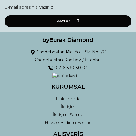
Yorum Yaz
Ürün resmi kalitesiz, bozuk veya görüntülenemiyor.
Ürün açıklamasında eksik bilgiler bulunuyor.
KAYDOL
Ürün bilgilerinde hatalar bulunuyor.
Ürün fiyatı diğer sitelerden daha pahalı.
byBurak Diamond
Bu ürüne benzer farklı alternatifler olmalı.
Caddebostan Plaj Yolu Sk. No:1/C
Caddebostan-Kadıköy / İstanbul
0 216 330 30 04
KURUMSAL
Gönder
Hakkımızda
İletişim
İletişim Formu
Havale Bildirim Formu
ALIŞVERİŞ