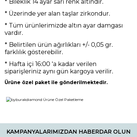
* Bileklik 14 ayar sarı renk altındır.
* Üzerinde yer alan taşlar zirkondur.
* Tüm ürünlerimizde altın ayar damgası
vardır.
* Belirtilen ürün ağırlıkları +/- 0,05 gr.
farklılık gösterebilir.
* Hafta içi 16:00 'a kadar verilen
siparişleriniz aynı gün kargoya verilir.
Ürüne özel paket ile gönderilmektedir.
Bu ürünün fiyat bilgisi, resim, ürün açıklamalarında ve diğer
konularda yetersiz gördüğünüz noktaları öneri formunu
Bu ürüne ilk yorumu siz yapın!
kullanarak tarafımıza iletebilirsiniz.
KAMPANYALARIMIZDAN HABERDAR OLUN
Görüş ve önerileriniz için teşekkür ederiz.