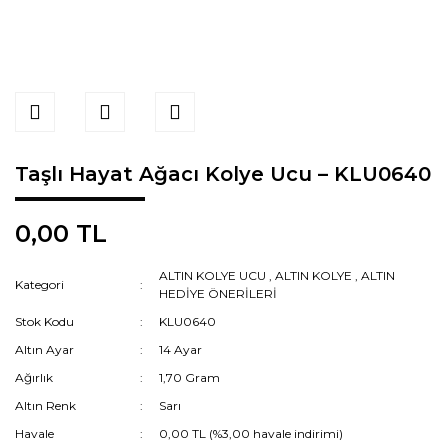
Taşlı Hayat Ağacı Kolye Ucu – KLU0640
0,00 TL
ALTIN KOLYE UCU
,
ALTIN KOLYE
,
ALTIN
Kategori
HEDİYE ÖNERİLERİ
Stok Kodu
KLU0640
Altın Ayar
14 Ayar
Ağırlık
1,70 Gram
Altın Renk
Sarı
Havale
0,00 TL (%3,00 havale indirimi)