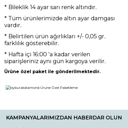
* Bileklik 14 ayar sarı renk altındır.
* Tüm ürünlerimizde altın ayar damgası
vardır.
* Belirtilen ürün ağırlıkları +/- 0,05 gr.
farklılık gösterebilir.
* Hafta içi 16:00 'a kadar verilen
siparişleriniz aynı gün kargoya verilir.
Ürüne özel paket ile gönderilmektedir.
Bu ürünün fiyat bilgisi, resim, ürün açıklamalarında ve diğer
konularda yetersiz gördüğünüz noktaları öneri formunu
Bu ürüne ilk yorumu siz yapın!
kullanarak tarafımıza iletebilirsiniz.
KAMPANYALARIMIZDAN HABERDAR OLUN
Görüş ve önerileriniz için teşekkür ederiz.