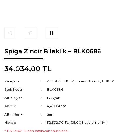
Spiga Zincir Bileklik – BLK0686
34.034,00 TL
Kategori
ALTIN BİLEKLİK
,
Erkek Bileklik
,
ERKEK
Stok Kodu
BLK0686
Altın Ayar
14 Ayar
Ağırlık
4,40 Gram
Altın Renk
Sarı
Havale
32.332,30 TL (%5,00 havale indirimi)
* 11.344,67 TL den başlayan taksitlerle!