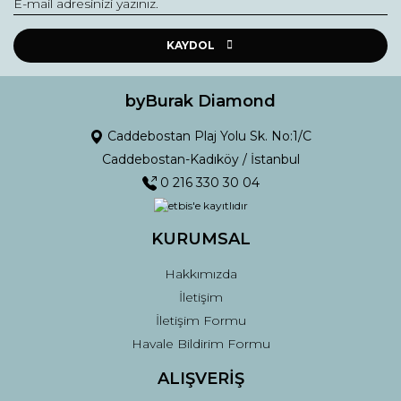
Yorum Yaz
Ürün resmi kalitesiz, bozuk veya görüntülenemiyor.
Ürün açıklamasında eksik bilgiler bulunuyor.
KAYDOL
Ürün bilgilerinde hatalar bulunuyor.
Ürün fiyatı diğer sitelerden daha pahalı.
byBurak Diamond
Bu ürüne benzer farklı alternatifler olmalı.
Caddebostan Plaj Yolu Sk. No:1/C
Caddebostan-Kadıköy / İstanbul
0 216 330 30 04
KURUMSAL
Gönder
Hakkımızda
İletişim
İletişim Formu
Havale Bildirim Formu
ALIŞVERİŞ