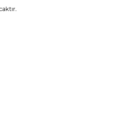
caktır.
rak tarafımıza iletebilirsiniz.