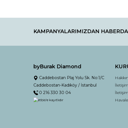
Ürün açıklamasında eksik bilgiler bulunuyor.
Ürün bilgilerinde hatalar bulunuyor.
Ürün fiyatı diğer sitelerden daha pahalı.
Bu ürüne benzer farklı alternatifler olmalı.
KAMPANYALARIMIZDAN HABERDA
byBurak Diamond
KUR
Caddebostan Plaj Yolu Sk. No:1/C
Hakkı
Caddebostan-Kadıköy / İstanbul
İletişi
0 216 330 30 04
İletiş
Havale