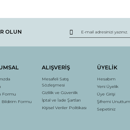
R OLUN
Gönder
UMSAL
ALIŞVERİŞ
ÜYELİK
mızda
Mesafeli Satış
Hesabım
Sözleşmesi
m
Yeni Üyelik
Gizlilik ve Güvenlik
im Formu
Üye Girişi
İptal ve İade Şartları
 Bildirim Formu
Şifremi Unuttu
Kişisel Veriler Politikası
Sepetiniz