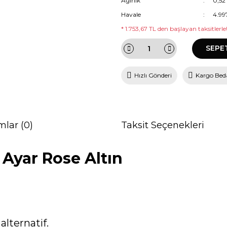
Ağırlık
0,52
Havale
4.99
* 1.753,67 TL den başlayan taksitlerle
SEPE
Hızlı Gönderi
Kargo Bed
mlar (0)
Taksit Seçenekleri
4 Ayar Rose Altın
alternatif.