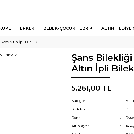
 KÜPE
ERKEK
BEBEK-ÇOCUK TEBRİK
ALTIN HEDİYE 
Rose Altın İpli Bileklik
Şans Bilekliğ
Altın İpli Bilek
5.261,00 TL
Kategori
ALTI
Stok Kodu
BKB
Renk
Rose
Altın Ayar
14 A