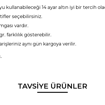
kullanabileceği 14 ayar altın iyi bir tercih ola
tifler seçebilirsiniz.
mgası vardır.
gr. farklılık gösterebilir.
arişleriniz aynı gün kargoya verilir.
.
da ve diğer konularda yetersiz gördüğünüz noktaları öneri formunu kullana
TAVSİYE ÜRÜNLER
Bu ürüne ilk yorumu siz yapın!
r.
Yorum Yaz