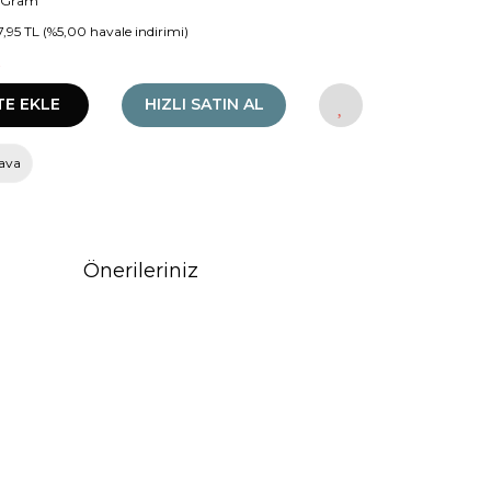
 Gram
7,95 TL (%5,00 havale indirimi)
!
TE EKLE
HIZLI SATIN AL
ava
Önerileriniz