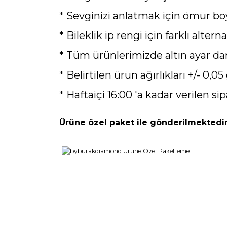
* Sevginizi anlatmak için ömür boyu 
* Bileklik ip rengi için farklı alterna
* Tüm ürünlerimizde altın ayar da
* Belirtilen ürün ağırlıkları +/- 0,05 
* Haftaiçi 16:00 'a kadar verilen sip
Ürüne özel paket ile gönderilmektedir
Bu ürünün fiyat bilgisi, resim, ürün açıklamaların
Görüş ve önerileriniz için teşekkür ederiz.
Ürün resmi kalitesiz, bozuk veya görüntülenemiyo