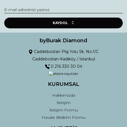
Görüş ve önerileriniz için teşekkür ederiz.
Yorum Yaz
Ürün resmi kalitesiz, bozuk veya görüntülenemiyor.
Ürün açıklamasında eksik bilgiler bulunuyor.
KAYDOL
Ürün bilgilerinde hatalar bulunuyor.
Ürün fiyatı diğer sitelerden daha pahalı.
byBurak Diamond
Bu ürüne benzer farklı alternatifler olmalı.
Caddebostan Plaj Yolu Sk. No:1/C
Caddebostan-Kadıköy / İstanbul
0 216 330 30 04
KURUMSAL
Gönder
Hakkımızda
İletişim
İletişim Formu
Havale Bildirim Formu