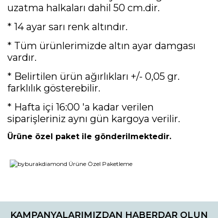
uzatma halkaları dahil 50 cm.dir.
* 14 ayar sarı renk altındır.
* Tüm ürünlerimizde altın ayar damgası
vardır.
* Belirtilen ürün ağırlıkları +/- 0,05 gr.
farklılık gösterebilir.
* Hafta içi 16:00 'a kadar verilen
siparişleriniz aynı gün kargoya verilir.
Ürüne özel paket ile gönderilmektedir.
Bu ürünün fiyat bilgisi, resim, ürün açıklamalarında ve diğer
konularda yetersiz gördüğünüz noktaları öneri formunu
Bu ürüne ilk yorumu siz yapın!
kullanarak tarafımıza iletebilirsiniz.
KAMPANYALARIMIZDAN HABERDAR OLUN