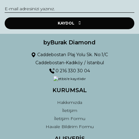
Yorum Yaz
Ürün resmi kalitesiz, bozuk veya görüntülenemiyor.
Ürün açıklamasında eksik bilgiler bulunuyor.
KAYDOL
Ürün bilgilerinde hatalar bulunuyor.
Ürün fiyatı diğer sitelerden daha pahalı.
byBurak Diamond
Bu ürüne benzer farklı alternatifler olmalı.
Caddebostan Plaj Yolu Sk. No:1/C
Caddebostan-Kadıköy / İstanbul
0 216 330 30 04
KURUMSAL
Gönder
Hakkımızda
İletişim
İletişim Formu
Havale Bildirim Formu
ALIŞVERİŞ