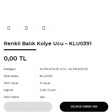
Renkli Balık Kolye Ucu – KLU0391
0,00 TL
Kategori
ALTIN KOLYE UCU
,
ALTIN KOLYE
Stok Kodu
KLU0391
Altın Ayar
14 Ayar
Ağırlık
0,60 Gram
Altın Renk
Sarı
GELİNCE HABER VER