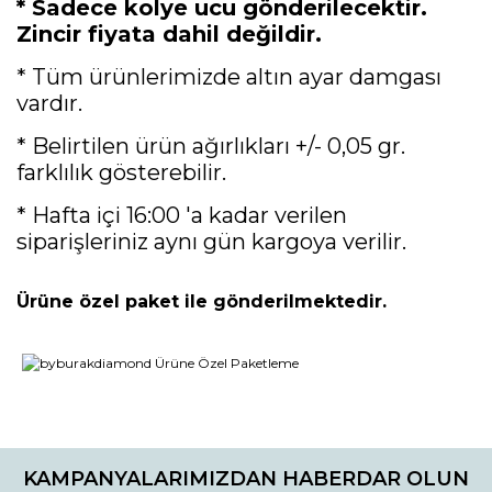
* Sadece kolye ucu gönderilecektir.
Zincir fiyata dahil değildir.
* Tüm ürünlerimizde altın ayar damgası
vardır.
* Belirtilen ürün ağırlıkları +/- 0,05 gr.
farklılık gösterebilir.
* Hafta içi 16:00 'a kadar verilen
siparişleriniz aynı gün kargoya verilir.
Ürüne özel paket ile gönderilmektedir.
Bu ürünün fiyat bilgisi, resim, ürün açıklamalarında ve diğer
konularda yetersiz gördüğünüz noktaları öneri formunu
Bu ürüne ilk yorumu siz yapın!
kullanarak tarafımıza iletebilirsiniz.
KAMPANYALARIMIZDAN HABERDAR OLUN
Görüş ve önerileriniz için teşekkür ederiz.