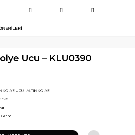
ÖNERİLERİ
Kolye Ucu – KLU0390
IN KOLYE UCU
,
ALTIN KOLYE
0390
yar
0 Gram