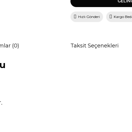
GELİN
Hızlı Gönderi
Kargo Bed
mlar (0)
Taksit Seçenekleri
cu
.