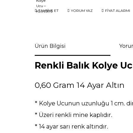
TAVSİYE ET
YORUM YAZ
FİYAT ALARMI
Ürün Bilgisi
Yoru
Renkli Balık Kolye U
0,60 Gram 14 Ayar Altın
* Kolye Ucunun uzunluğu 1 cm. dir
* Üzeri renkli mine kaplıdır.
* 14 ayar sarı renk altındır.