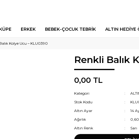
 KÜPE
ERKEK
BEBEK-ÇOCUK TEBRİK
ALTIN HEDİYE 
 Balık Kolye Ucu – KLU0390
Renkli Balık 
0,00 TL
Kategori
ALT
Stok Kodu
KLU
Altın Ayar
14 A
Ağırlık
0,6
Altın Renk
Sarı