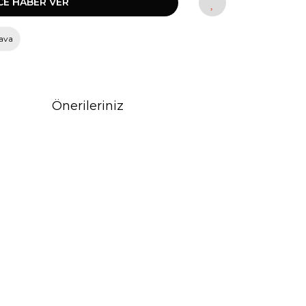
CE HABER VER
ava
Önerileriniz