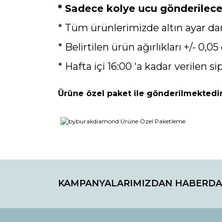
* Sadece kolye ucu gönderilecekt
* Tüm ürünlerimizde altın ayar da
* Belirtilen ürün ağırlıkları +/- 0,05 
* Hafta içi 16:00 'a kadar verilen si
Ürüne özel paket ile gönderilmektedir
Bu ürünün fiyat bilgisi, resim, ürün açıklamaların
Görüş ve önerileriniz için teşekkür ederiz.
KAMPANYALARIMIZDAN HABERDA
Ürün resmi kalitesiz, bozuk veya görüntülenemiyo
Ürün açıklamasında eksik bilgiler bulunuyor.
Ürün bilgilerinde hatalar bulunuyor.