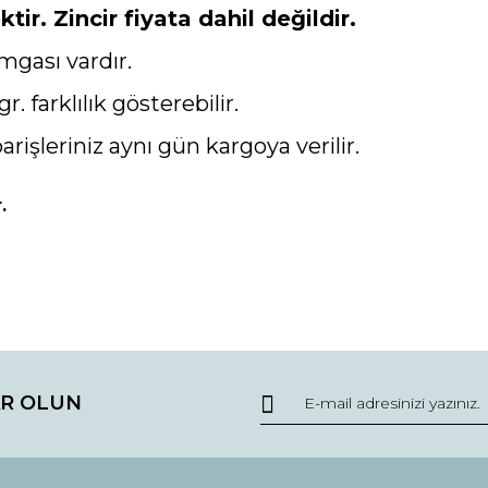
ir. Zincir fiyata dahil değildir.
mgası vardır.
gr. farklılık gösterebilir.
parişleriniz aynı gün kargoya verilir.
.
da ve diğer konularda yetersiz gördüğünüz noktaları öneri formunu kullana
Bu ürüne ilk yorumu siz yapın!
R OLUN
r.
Yorum Yaz