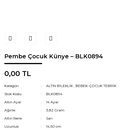
Pembe Çocuk Künye – BLK0894
0,00 TL
Kategori
ALTIN BİLEKLİK
,
BEBEK-ÇOCUK TEBRİK
Stok Kodu
BLK0894
Altın Ayar
14 Ayar
Ağırlık
3,82 Gram
Altın Renk
Sarı
Uzunluk
14,50 cm