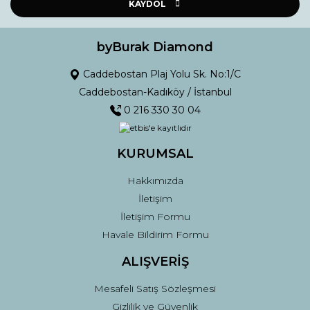
Ürün açıklamasında eksik bilgiler bulunuyor.
KAYDOL
Ürün bilgilerinde hatalar bulunuyor.
Ürün fiyatı diğer sitelerden daha pahalı.
byBurak Diamond
Bu ürüne benzer farklı alternatifler olmalı.
Caddebostan Plaj Yolu Sk. No:1/C
Caddebostan-Kadıköy / İstanbul
0 216 330 30 04
KURUMSAL
Gönder
Hakkımızda
İletişim
İletişim Formu
Havale Bildirim Formu
ALIŞVERİŞ
Mesafeli Satış Sözleşmesi
Gizlilik ve Güvenlik