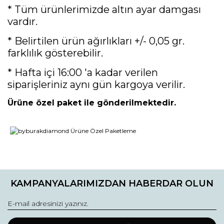
* Tüm ürünlerimizde altın ayar damgası
vardır.
* Belirtilen ürün ağırlıkları +/- 0,05 gr.
farklılık gösterebilir.
* Hafta içi 16:00 'a kadar verilen
siparişleriniz aynı gün kargoya verilir.
Ürüne özel paket ile gönderilmektedir.
Bu ürünün fiyat bilgisi, resim, ürün açıklamalarında ve diğer
konularda yetersiz gördüğünüz noktaları öneri formunu
Bu ürüne ilk yorumu siz yapın!
kullanarak tarafımıza iletebilirsiniz.
KAMPANYALARIMIZDAN HABERDAR OLUN
Görüş ve önerileriniz için teşekkür ederiz.
Yorum Yaz
Ürün resmi kalitesiz, bozuk veya görüntülenemiyor.