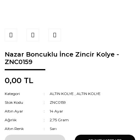
Nazar Boncuklu İnce Zincir Kolye -
ZNC0159
0,00 TL
Kategori
ALTIN KOLYE
,
ALTIN KOLYE
Stok Kodu
ZNC0159
Altın Ayar
14 Ayar
Ağırlık
2,75 Gram
Altın Renk
Sarı