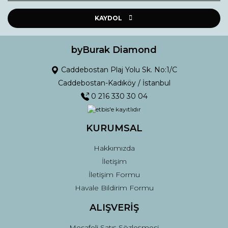
Ürün resmi kalitesiz, bozuk veya görüntülenemiyor.
Ürün açıklamasında eksik bilgiler bulunuyor.
KAYDOL
Ürün bilgilerinde hatalar bulunuyor.
Ürün fiyatı diğer sitelerden daha pahalı.
byBurak Diamond
Bu ürüne benzer farklı alternatifler olmalı.
Caddebostan Plaj Yolu Sk. No:1/C
Caddebostan-Kadıköy / İstanbul
0 216 330 30 04
KURUMSAL
Gönder
Hakkımızda
İletişim
İletişim Formu
Havale Bildirim Formu
ALIŞVERİŞ
Mesafeli Satış Sözleşmesi