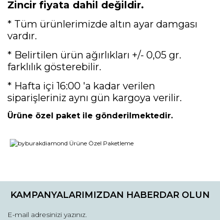
Zincir fiyata dahil değildir.
* Tüm ürünlerimizde altın ayar damgası
vardır.
* Belirtilen ürün ağırlıkları +/- 0,05 gr.
farklılık gösterebilir.
* Hafta içi 16:00 'a kadar verilen
siparişleriniz aynı gün kargoya verilir.
Ürüne özel paket ile gönderilmektedir.
Bu ürünün fiyat bilgisi, resim, ürün açıklamalarında ve diğer
konularda yetersiz gördüğünüz noktaları öneri formunu
Bu ürüne ilk yorumu siz yapın!
kullanarak tarafımıza iletebilirsiniz.
KAMPANYALARIMIZDAN HABERDAR OLUN
Görüş ve önerileriniz için teşekkür ederiz.
Yorum Yaz