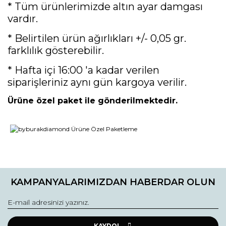
* Tüm ürünlerimizde altın ayar damgası
vardır.
* Belirtilen ürün ağırlıkları +/- 0,05 gr.
farklılık gösterebilir.
* Hafta içi 16:00 'a kadar verilen
siparişleriniz aynı gün kargoya verilir.
Ürüne özel paket ile gönderilmektedir.
Bu ürünün fiyat bilgisi, resim, ürün açıklamalarında ve diğer
konularda yetersiz gördüğünüz noktaları öneri formunu
Bu ürüne ilk yorumu siz yapın!
kullanarak tarafımıza iletebilirsiniz.
KAMPANYALARIMIZDAN HABERDAR OLUN
Görüş ve önerileriniz için teşekkür ederiz.
Yorum Yaz
Ürün resmi kalitesiz, bozuk veya görüntülenemiyor.
Ürün açıklamasında eksik bilgiler bulunuyor.
KAYDOL