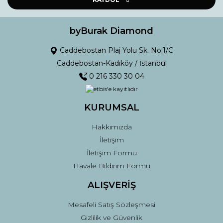
Ürün bilgilerinde hatalar bulunuyor.
Ürün fiyatı diğer sitelerden daha pahalı.
byBurak Diamond
Bu ürüne benzer farklı alternatifler olmalı.
Caddebostan Plaj Yolu Sk. No:1/C
Caddebostan-Kadıköy / İstanbul
0 216 330 30 04
KURUMSAL
Gönder
Hakkımızda
İletişim
İletişim Formu
Havale Bildirim Formu
ALIŞVERİŞ
Mesafeli Satış Sözleşmesi
Gizlilik ve Güvenlik