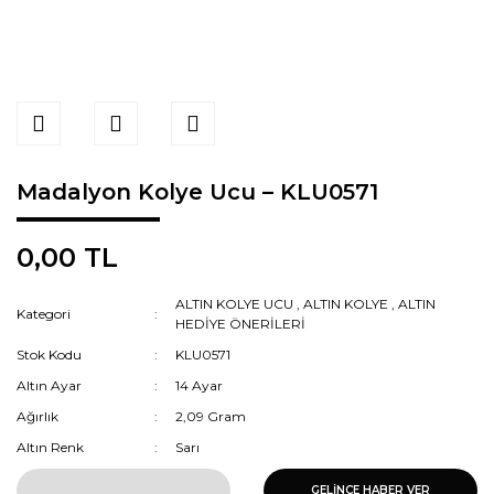
Madalyon Kolye Ucu – KLU0571
0,00 TL
ALTIN KOLYE UCU
,
ALTIN KOLYE
,
ALTIN
Kategori
HEDİYE ÖNERİLERİ
Stok Kodu
KLU0571
Altın Ayar
14 Ayar
Ağırlık
2,09 Gram
Altın Renk
Sarı
GELİNCE HABER VER