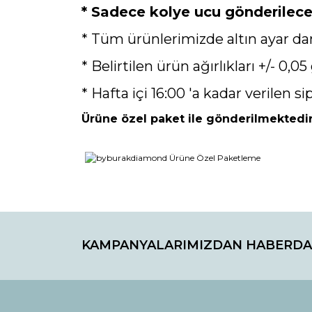
* Sadece kolye ucu gönderilecekt
* Tüm ürünlerimizde altın ayar da
* Belirtilen ürün ağırlıkları +/- 0,05 
* Hafta içi 16:00 'a kadar verilen si
Ürüne özel paket ile gönderilmektedir
Bu ürünün fiyat bilgisi, resim, ürün açıklamaların
Görüş ve önerileriniz için teşekkür ederiz.
KAMPANYALARIMIZDAN HABERDA
Ürün resmi kalitesiz, bozuk veya görüntülenemiyo
Ürün açıklamasında eksik bilgiler bulunuyor.
Ürün bilgilerinde hatalar bulunuyor.
Ürün fiyatı diğer sitelerden daha pahalı.