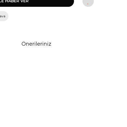
CE HABER VER
ava
Önerileriniz