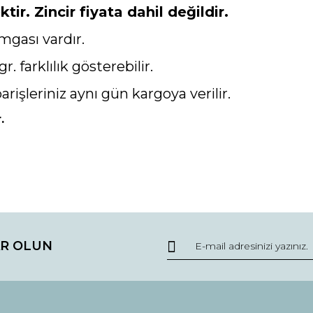
ir. Zincir fiyata dahil değildir.
mgası vardır.
gr. farklılık gösterebilir.
parişleriniz aynı gün kargoya verilir.
.
da ve diğer konularda yetersiz gördüğünüz noktaları öneri formunu kullana
Bu ürüne ilk yorumu siz yapın!
R OLUN
r.
Yorum Yaz