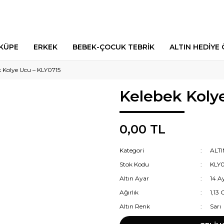
 KÜPE
ERKEK
BEBEK-ÇOCUK TEBRİK
ALTIN HEDİYE 
k Kolye Ucu – KLY0715
Kelebek Koly
0,00 TL
Kategori
ALT
Stok Kodu
KLY0
Altın Ayar
14 A
Ağırlık
1,13
Altın Renk
Sarı