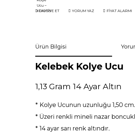
TAVSİYE ET
YORUM YAZ
FİYAT ALARMI
Ürün Bilgisi
Yoru
Kelebek Kolye Ucu
1,13 Gram 14 Ayar Altın
* Kolye Ucunun uzunluğu 1,50 cm. 
* Üzeri renkli mineli nazar boncukla
* 14 ayar sarı renk altındır.