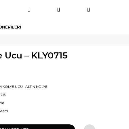
ÖNERİLERİ
e Ucu – KLY0715
IN KOLYE UCU
,
ALTIN KOLYE
715
yar
 Gram