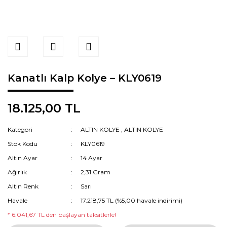
Kanatlı Kalp Kolye – KLY0619
18.125,00 TL
Kategori
ALTIN KOLYE
,
ALTIN KOLYE
Stok Kodu
KLY0619
Altın Ayar
14 Ayar
Ağırlık
2,31 Gram
Altın Renk
Sarı
Havale
17.218,75 TL (%5,00 havale indirimi)
* 6.041,67 TL den başlayan taksitlerle!