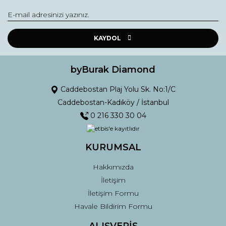
Yorum Yaz
Ürün resmi kalitesiz, bozuk veya görüntülenemiyor.
Ürün açıklamasında eksik bilgiler bulunuyor.
KAYDOL
Ürün bilgilerinde hatalar bulunuyor.
Ürün fiyatı diğer sitelerden daha pahalı.
byBurak Diamond
Bu ürüne benzer farklı alternatifler olmalı.
Caddebostan Plaj Yolu Sk. No:1/C
Caddebostan-Kadıköy / İstanbul
0 216 330 30 04
KURUMSAL
Gönder
Hakkımızda
İletişim
İletişim Formu
Havale Bildirim Formu
ALIŞVERİŞ