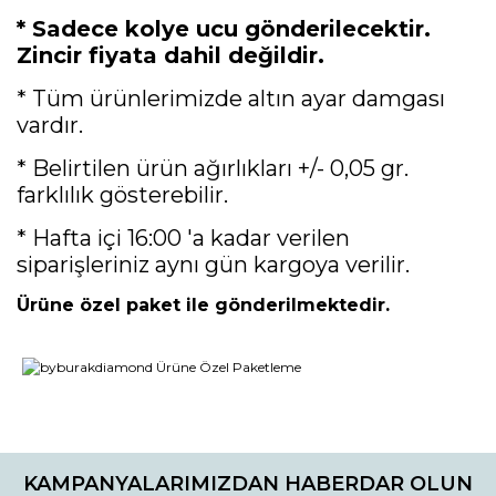
* Sadece kolye ucu gönderilecektir.
Zincir fiyata dahil değildir.
* Tüm ürünlerimizde altın ayar damgası
vardır.
* Belirtilen ürün ağırlıkları +/- 0,05 gr.
farklılık gösterebilir.
* Hafta içi 16:00 'a kadar verilen
siparişleriniz aynı gün kargoya verilir.
Ürüne özel paket ile gönderilmektedir.
Bu ürünün fiyat bilgisi, resim, ürün açıklamalarında ve diğer
konularda yetersiz gördüğünüz noktaları öneri formunu
Bu ürüne ilk yorumu siz yapın!
kullanarak tarafımıza iletebilirsiniz.
KAMPANYALARIMIZDAN HABERDAR OLUN
Görüş ve önerileriniz için teşekkür ederiz.