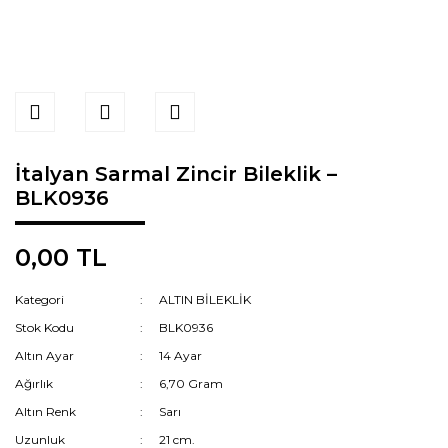
İtalyan Sarmal Zincir Bileklik –
BLK0936
0,00 TL
Kategori
ALTIN BİLEKLİK
Stok Kodu
BLK0936
Altın Ayar
14 Ayar
Ağırlık
6,70 Gram
Altın Renk
Sarı
Uzunluk
21 cm.