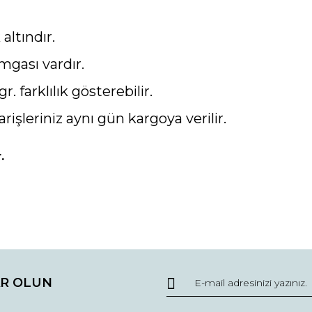
altındır.
mgası vardır.
gr. farklılık gösterebilir.
arişleriniz aynı gün kargoya verilir.
.
da ve diğer konularda yetersiz gördüğünüz noktaları öneri formunu kullana
Bu ürüne ilk yorumu siz yapın!
R OLUN
r.
Yorum Yaz