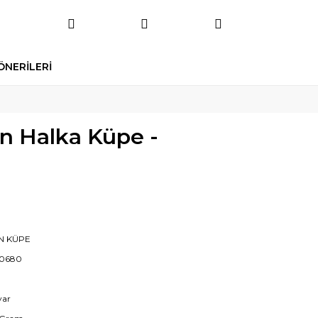
ÖNERİLERİ
an Halka Küpe -
IN KÜPE
0680
yar