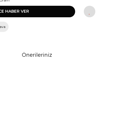
 Gram
CE HABER VER
ava
Önerileriniz