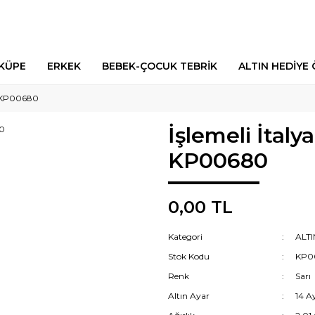
 KÜPE
ERKEK
BEBEK-ÇOCUK TEBRİK
ALTIN HEDİYE 
- KP00680
İşlemeli İtaly
KP00680
0,00 TL
Kategori
ALT
Stok Kodu
KP0
Renk
Sarı
Altın Ayar
14 A