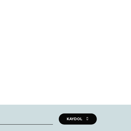
rak tarafımıza iletebilirsiniz.
KAYDOL