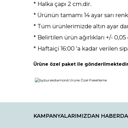
* Halka çapı 2 cm.dir.
* Ürünün tamamı 14 ayar sarı renk 
* Tüm ürünlerimizde altın ayar da
* Belirtilen ürün ağırlıkları +/- 0,05 
* Haftaiçi 16:00 'a kadar verilen sip
Ürüne özel paket ile gönderilmektedir
Bu ürünün fiyat bilgisi, resim, ürün açıklamaların
Görüş ve önerileriniz için teşekkür ederiz.
KAMPANYALARIMIZDAN HABERDA
Ürün resmi kalitesiz, bozuk veya görüntülenemiyo
Ürün açıklamasında eksik bilgiler bulunuyor.