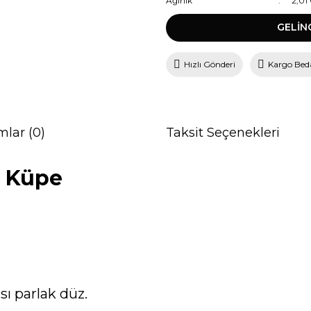
Ağırlık
2,01
GELİN
Hızlı Gönderi
Kargo Bed
mlar (0)
Taksit Seçenekleri
a Küpe
ısı parlak düz.