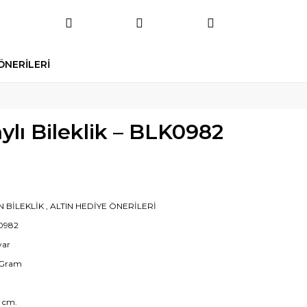
ÖNERİLERİ
ylı Bileklik – BLK0982
N BİLEKLİK
,
ALTIN HEDİYE ÖNERİLERİ
0982
yar
 Gram
0 cm.