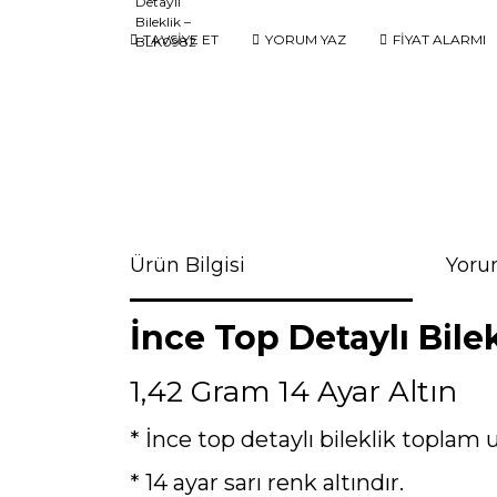
TAVSİYE ET
YORUM YAZ
FİYAT ALARMI
Ürün Bilgisi
Yoru
İnce Top Detaylı Bile
1,42 Gram 14 Ayar Altın
* İnce top detaylı bileklik toplam 
* 14 ayar sarı renk altındır.