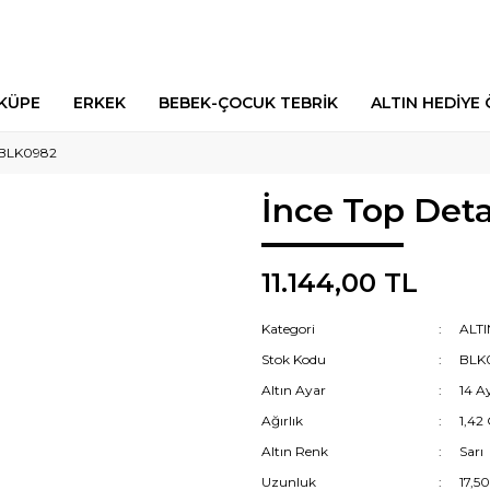
 KÜPE
ERKEK
BEBEK-ÇOCUK TEBRİK
ALTIN HEDİYE 
– BLK0982
İnce Top Deta
11.144,00 TL
Kategori
ALTI
Stok Kodu
BLK
Altın Ayar
14 A
Ağırlık
1,42
Altın Renk
Sarı
Uzunluk
17,5