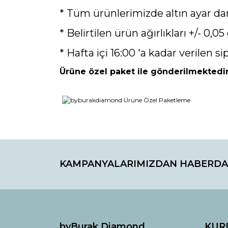
* Tüm ürünlerimizde altın ayar da
* Belirtilen ürün ağırlıkları +/- 0,05 
* Hafta içi 16:00 'a kadar verilen si
Ürüne özel paket ile gönderilmektedir
Bu ürünün fiyat bilgisi, resim, ürün açıklamaların
Görüş ve önerileriniz için teşekkür ederiz.
KAMPANYALARIMIZDAN HABERDA
Ürün resmi kalitesiz, bozuk veya görüntülenemiyo
Ürün açıklamasında eksik bilgiler bulunuyor.
Ürün bilgilerinde hatalar bulunuyor.
Ürün fiyatı diğer sitelerden daha pahalı.
Bu ürüne benzer farklı alternatifler olmalı.
byBurak Diamond
KUR