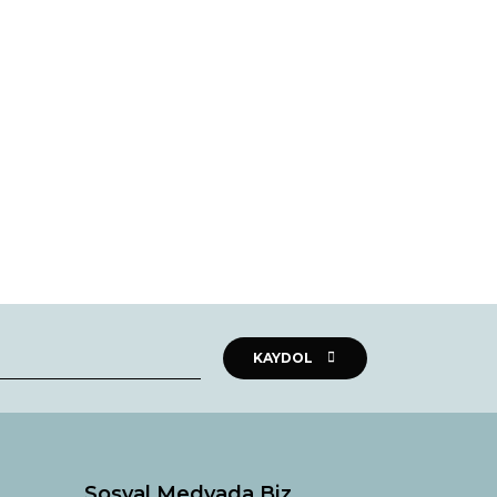
rak tarafımıza iletebilirsiniz.
KAYDOL
Sosyal Medyada Biz