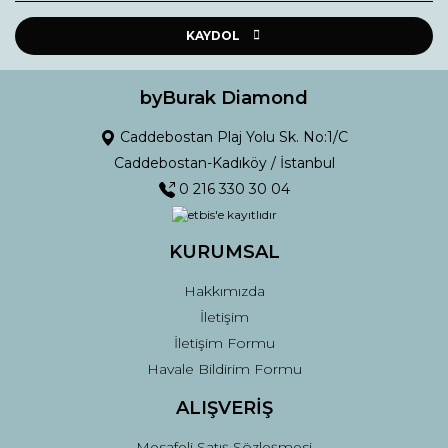
Ürün resmi kalitesiz, bozuk veya görüntülenemiyor.
Ürün açıklamasında eksik bilgiler bulunuyor.
KAYDOL
Ürün bilgilerinde hatalar bulunuyor.
Ürün fiyatı diğer sitelerden daha pahalı.
byBurak Diamond
Bu ürüne benzer farklı alternatifler olmalı.
Caddebostan Plaj Yolu Sk. No:1/C
Caddebostan-Kadıköy / İstanbul
0 216 330 30 04
KURUMSAL
Gönder
Hakkımızda
İletişim
İletişim Formu
Havale Bildirim Formu
ALIŞVERİŞ
Mesafeli Satış Sözleşmesi