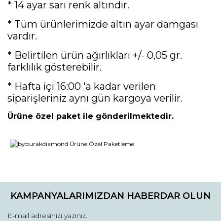
* 14 ayar sarı renk altındır.
* Tüm ürünlerimizde altın ayar damgası
vardır.
* Belirtilen ürün ağırlıkları +/- 0,05 gr.
farklılık gösterebilir.
* Hafta içi 16:00 'a kadar verilen
siparişleriniz aynı gün kargoya verilir.
Ürüne özel paket ile gönderilmektedir.
Bu ürünün fiyat bilgisi, resim, ürün açıklamalarında ve diğer
konularda yetersiz gördüğünüz noktaları öneri formunu
Bu ürüne ilk yorumu siz yapın!
kullanarak tarafımıza iletebilirsiniz.
KAMPANYALARIMIZDAN HABERDAR OLUN
Görüş ve önerileriniz için teşekkür ederiz.
Yorum Yaz