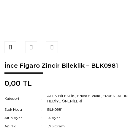
İnce Figaro Zincir Bileklik – BLK0981
0,00 TL
ALTIN BİLEKLİK
,
Erkek Bileklik
,
ERKEK
,
ALTIN
Kategori
HEDİYE ÖNERİLERİ
Stok Kodu
BLK0981
Altın Ayar
14 Ayar
Ağırlık
1,76 Gram