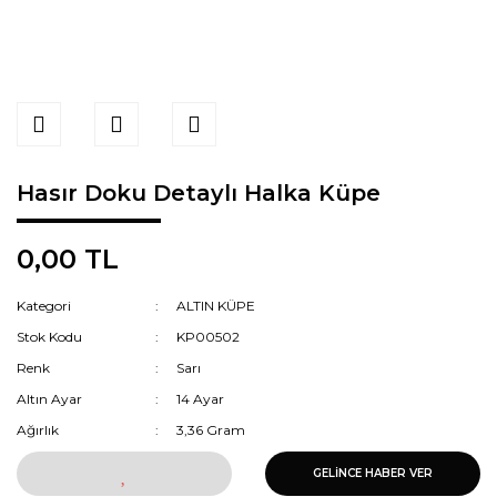
Hasır Doku Detaylı Halka Küpe
0,00 TL
Kategori
ALTIN KÜPE
Stok Kodu
KP00502
Renk
Sarı
Altın Ayar
14 Ayar
Ağırlık
3,36 Gram
GELİNCE HABER VER