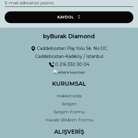
Yorum Yaz
Ürün resmi kalitesiz, bozuk veya görüntülenemiyor.
Ürün açıklamasında eksik bilgiler bulunuyor.
KAYDOL
Ürün bilgilerinde hatalar bulunuyor.
Ürün fiyatı diğer sitelerden daha pahalı.
byBurak Diamond
Bu ürüne benzer farklı alternatifler olmalı.
Caddebostan Plaj Yolu Sk. No:1/C
Caddebostan-Kadıköy / İstanbul
0 216 330 30 04
KURUMSAL
Gönder
Hakkımızda
İletişim
İletişim Formu
Havale Bildirim Formu
ALIŞVERİŞ