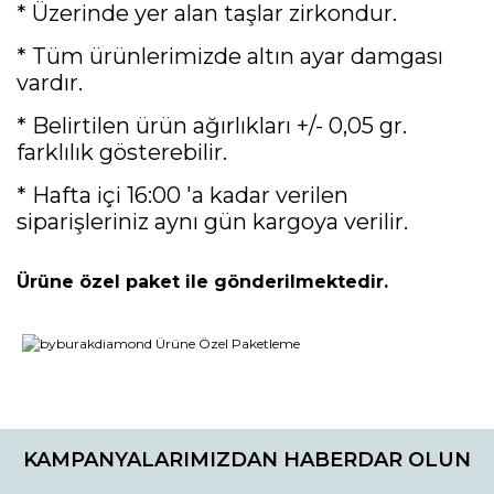
* Üzerinde yer alan taşlar zirkondur.
* Tüm ürünlerimizde altın ayar damgası
vardır.
* Belirtilen ürün ağırlıkları +/- 0,05 gr.
farklılık gösterebilir.
* Hafta içi 16:00 'a kadar verilen
siparişleriniz aynı gün kargoya verilir.
Ürüne özel paket ile gönderilmektedir.
Bu ürünün fiyat bilgisi, resim, ürün açıklamalarında ve diğer
konularda yetersiz gördüğünüz noktaları öneri formunu
Bu ürüne ilk yorumu siz yapın!
kullanarak tarafımıza iletebilirsiniz.
KAMPANYALARIMIZDAN HABERDAR OLUN
Görüş ve önerileriniz için teşekkür ederiz.