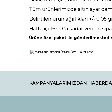
Tüm ürünlerimizde altın ayar damg
Belirtilen ürün ağırlıkları +/- 0,05 gr
Hafta içi 16:00 'a kadar verilen sipa
Ürüne özel paket ile gönderilmektedir
Bu ürünün fiyat bilgisi, resim, ürün açıklamaların
Görüş ve önerileriniz için teşekkür ederiz.
KAMPANYALARIMIZDAN HABERDA
Ürün resmi kalitesiz, bozuk veya görüntülenemiyo
Ürün açıklamasında eksik bilgiler bulunuyor.
Ürün bilgilerinde hatalar bulunuyor.
Ürün fiyatı diğer sitelerden daha pahalı.
Bu ürüne benzer farklı alternatifler olmalı.