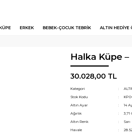
 KÜPE
ERKEK
BEBEK-ÇOCUK TEBRİK
ALTIN HEDİYE 
Halka Küpe –
30.028,00 TL
Kategori
ALT
Stok Kodu
KP0
Altın Ayar
14 A
Ağırlık
3,71
Altın Renk
Sarı
Havale
28.5