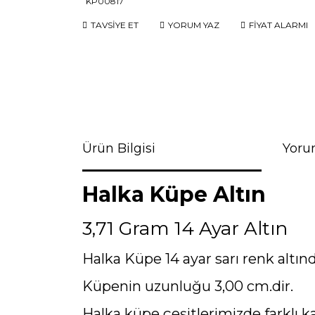
TAVSİYE ET
YORUM YAZ
FİYAT ALARMI
Ürün Bilgisi
Yoru
Halka Küpe Altın
3,71 Gram 14 Ayar Altın
Halka Küpe 14 ayar sarı renk altınd
Küpenin uzunluğu 3,00 cm.dir.
Halka küpe çeşitlerimizde farklı ka