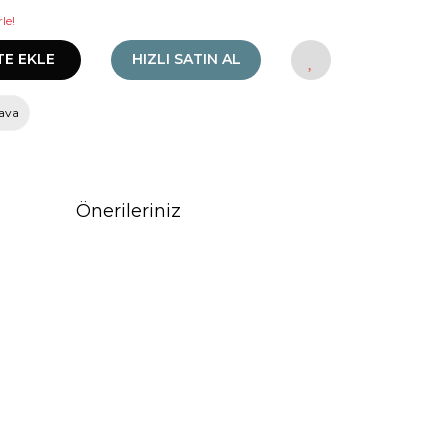
le!
TE EKLE
HIZLI SATIN AL
ava
Önerileriniz