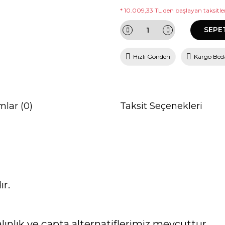
* 10.009,33 TL den başlayan taksitler
SEPE
Hızlı Gönderi
Kargo Bed
mlar (0)
Taksit Seçenekleri
ır.
lınlık ve çapta alternatiflerimiz mevcuttur.