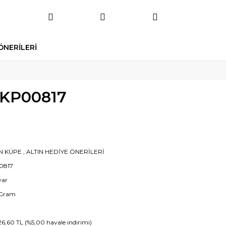
ÖNERİLERİ
 KP00817
IN KÜPE
,
ALTIN HEDİYE ÖNERİLERİ
0817
yar
 Gram
26,60 TL (%5,00 havale indirimi)