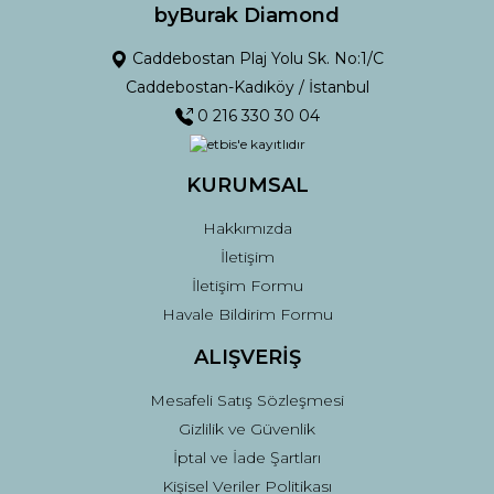
Ürün fiyatı diğer sitelerden daha pahalı.
byBurak Diamond
Bu ürüne benzer farklı alternatifler olmalı.
Caddebostan Plaj Yolu Sk. No:1/C
Caddebostan-Kadıköy / İstanbul
0 216 330 30 04
KURUMSAL
Gönder
Hakkımızda
İletişim
İletişim Formu
Havale Bildirim Formu
ALIŞVERİŞ
Mesafeli Satış Sözleşmesi
Gizlilik ve Güvenlik
İptal ve İade Şartları
Kişisel Veriler Politikası