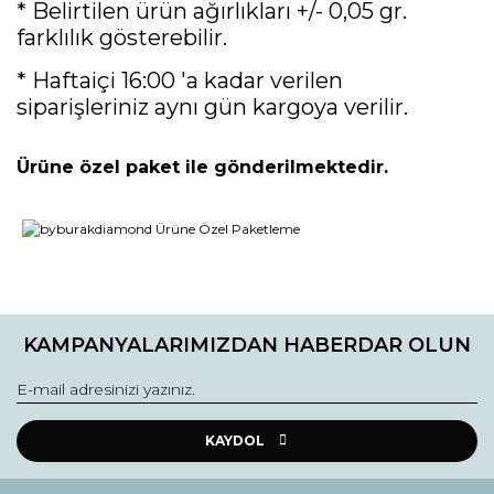
* Belirtilen ürün ağırlıkları +/- 0,05 gr.
farklılık gösterebilir.
* Haftaiçi 16:00 'a kadar verilen
siparişleriniz aynı gün kargoya verilir.
Ürüne özel paket ile gönderilmektedir.
Bu ürünün fiyat bilgisi, resim, ürün açıklamalarında ve diğer
konularda yetersiz gördüğünüz noktaları öneri formunu
Bu ürüne ilk yorumu siz yapın!
kullanarak tarafımıza iletebilirsiniz.
KAMPANYALARIMIZDAN HABERDAR OLUN
Görüş ve önerileriniz için teşekkür ederiz.
Yorum Yaz
Ürün resmi kalitesiz, bozuk veya görüntülenemiyor.
Ürün açıklamasında eksik bilgiler bulunuyor.
KAYDOL
Ürün bilgilerinde hatalar bulunuyor.