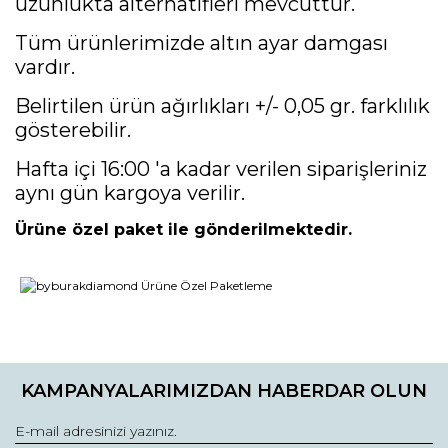
uzunlukta alternatifleri mevcuttur.
Tüm ürünlerimizde altın ayar damgası
vardır.
Belirtilen ürün ağırlıkları +/- 0,05 gr. farklılık
gösterebilir.
Hafta içi 16:00 'a kadar verilen siparişleriniz
aynı gün kargoya verilir.
Ürüne özel paket ile gönderilmektedir.
Bu ürünün fiyat bilgisi, resim, ürün açıklamalarında ve diğer
konularda yetersiz gördüğünüz noktaları öneri formunu
Bu ürüne ilk yorumu siz yapın!
kullanarak tarafımıza iletebilirsiniz.
KAMPANYALARIMIZDAN HABERDAR OLUN
Görüş ve önerileriniz için teşekkür ederiz.
Yorum Yaz