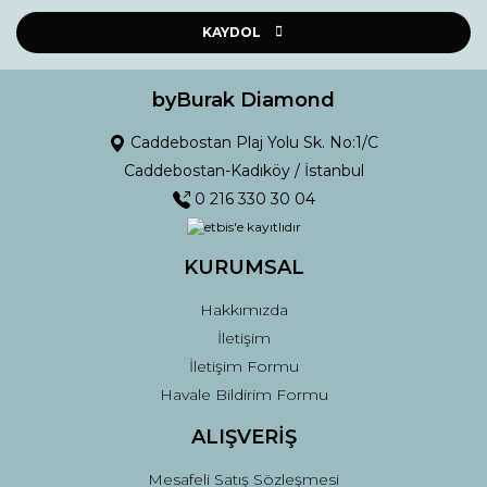
Ürün resmi kalitesiz, bozuk veya görüntülenemiyor.
Ürün açıklamasında eksik bilgiler bulunuyor.
KAYDOL
Ürün bilgilerinde hatalar bulunuyor.
Ürün fiyatı diğer sitelerden daha pahalı.
byBurak Diamond
Bu ürüne benzer farklı alternatifler olmalı.
Caddebostan Plaj Yolu Sk. No:1/C
Caddebostan-Kadıköy / İstanbul
0 216 330 30 04
KURUMSAL
Gönder
Hakkımızda
İletişim
İletişim Formu
Havale Bildirim Formu
ALIŞVERİŞ
Mesafeli Satış Sözleşmesi