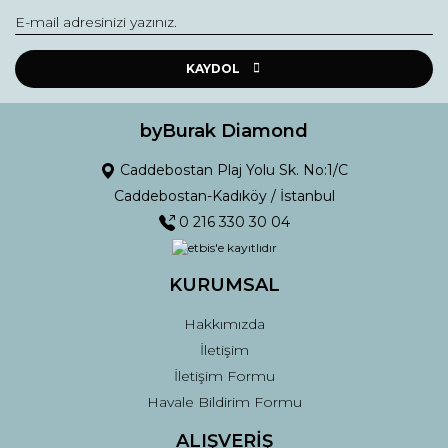
Yorum Yaz
Ürün resmi kalitesiz, bozuk veya görüntülenemiyor.
Ürün açıklamasında eksik bilgiler bulunuyor.
KAYDOL
Ürün bilgilerinde hatalar bulunuyor.
Ürün fiyatı diğer sitelerden daha pahalı.
byBurak Diamond
Bu ürüne benzer farklı alternatifler olmalı.
Caddebostan Plaj Yolu Sk. No:1/C
Caddebostan-Kadıköy / İstanbul
0 216 330 30 04
KURUMSAL
Gönder
Hakkımızda
İletişim
İletişim Formu
Havale Bildirim Formu
ALIŞVERİŞ