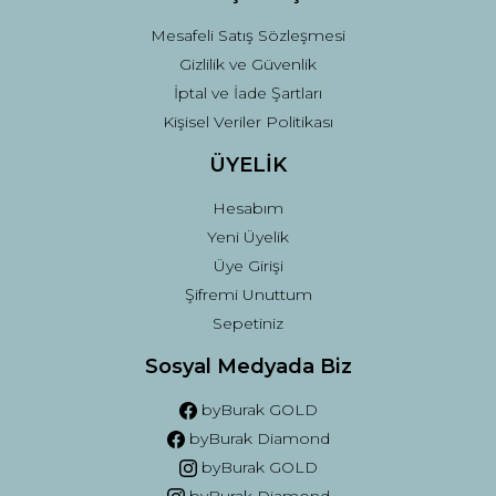
Mesafeli Satış Sözleşmesi
Gizlilik ve Güvenlik
İptal ve İade Şartları
Kişisel Veriler Politikası
ÜYELİK
Hesabım
Yeni Üyelik
Üye Girişi
Şifremi Unuttum
Sepetiniz
Sosyal Medyada Biz
byBurak GOLD
byBurak Diamond
byBurak GOLD
byBurak Diamond