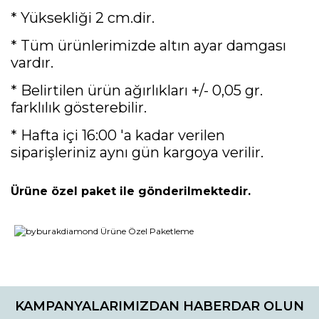
* Yüksekliği 2 cm.dir.
* Tüm ürünlerimizde altın ayar damgası
vardır.
* Belirtilen ürün ağırlıkları +/- 0,05 gr.
farklılık gösterebilir.
* Hafta içi 16:00 'a kadar verilen
siparişleriniz aynı gün kargoya verilir.
Ürüne özel paket ile gönderilmektedir.
Bu ürünün fiyat bilgisi, resim, ürün açıklamalarında ve diğer
konularda yetersiz gördüğünüz noktaları öneri formunu
Bu ürüne ilk yorumu siz yapın!
kullanarak tarafımıza iletebilirsiniz.
KAMPANYALARIMIZDAN HABERDAR OLUN
Görüş ve önerileriniz için teşekkür ederiz.