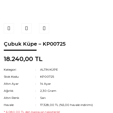
Çubuk Küpe – KP00725
18.240,00 TL
Kategori
ALTIN KÜPE
Stok Kodu
KP00725
Altın Ayar
14 Ayar
Ağırlık
2,30 Gram
Altın Renk
Sarı
Havale
17.328,00 TL (%5,00 havale indirimi)
* 6.080,00 TL den başlayan taksitlerle!