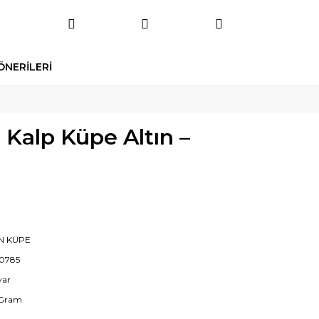
ÖNERİLERİ
 Kalp Küpe Altın –
IN KÜPE
0785
yar
 Gram