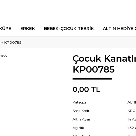
 KÜPE
ERKEK
BEBEK-ÇOCUK TEBRİK
ALTIN HEDİYE 
ın – KP00785
Çocuk Kanatlı
KP00785
0,00 TL
Kategori
ALT
Stok Kodu
KP0
Altın Ayar
14 A
Ağırlık
1,32