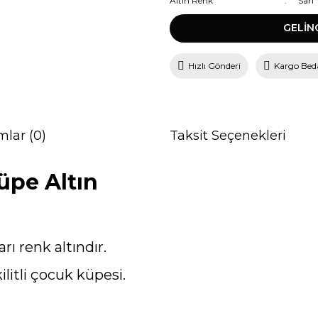
Altın Renk
Sarı
GELİN
Hızlı Gönderi
Kargo Bed
mlar (0)
Taksit Seçenekleri
üpe Altın
ı renk altındır.
ilitli çocuk küpesi.