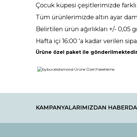
Çocuk küpesi çeşitlerimizde farkl
Tüm ürünlerimizde altın ayar damg
Belirtilen ürün ağırlıkları +/- 0,05 gr
Hafta içi 16:00 'a kadar verilen sipa
Ürüne özel paket ile gönderilmektedir
Bu ürünün fiyat bilgisi, resim, ürün açıklamaların
Görüş ve önerileriniz için teşekkür ederiz.
KAMPANYALARIMIZDAN HABERDA
Ürün resmi kalitesiz, bozuk veya görüntülenemiyo
Ürün açıklamasında eksik bilgiler bulunuyor.
Ürün bilgilerinde hatalar bulunuyor.
Ürün fiyatı diğer sitelerden daha pahalı.