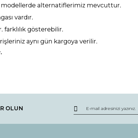
ı modellerde alternatiflerimiz mevcuttur.
ası vardır.
. farklılık gösterebilir.
rişleriniz aynı gün kargoya verilir.
.
da ve diğer konularda yetersiz gördüğünüz noktaları öneri formunu kullana
Bu ürüne ilk yorumu siz yapın!
R OLUN
r.
Yorum Yaz