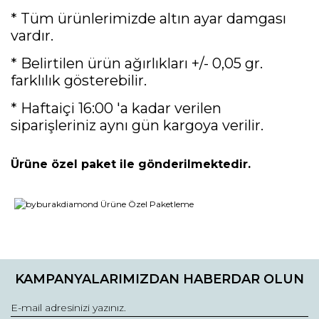
* Tüm ürünlerimizde altın ayar damgası
vardır.
* Belirtilen ürün ağırlıkları +/- 0,05 gr.
farklılık gösterebilir.
* Haftaiçi 16:00 'a kadar verilen
siparişleriniz aynı gün kargoya verilir.
Ürüne özel paket ile gönderilmektedir.
Bu ürünün fiyat bilgisi, resim, ürün açıklamalarında ve diğer
konularda yetersiz gördüğünüz noktaları öneri formunu
Bu ürüne ilk yorumu siz yapın!
kullanarak tarafımıza iletebilirsiniz.
KAMPANYALARIMIZDAN HABERDAR OLUN
Görüş ve önerileriniz için teşekkür ederiz.
Yorum Yaz