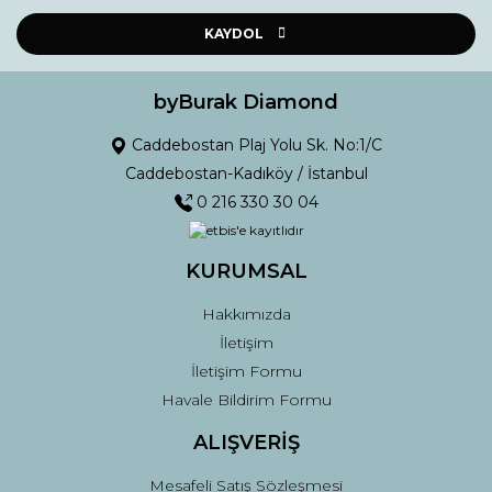
Ürün resmi kalitesiz, bozuk veya görüntülenemiyor.
Ürün açıklamasında eksik bilgiler bulunuyor.
KAYDOL
Ürün bilgilerinde hatalar bulunuyor.
Ürün fiyatı diğer sitelerden daha pahalı.
byBurak Diamond
Bu ürüne benzer farklı alternatifler olmalı.
Caddebostan Plaj Yolu Sk. No:1/C
Caddebostan-Kadıköy / İstanbul
0 216 330 30 04
KURUMSAL
Gönder
Hakkımızda
İletişim
İletişim Formu
Havale Bildirim Formu
ALIŞVERİŞ
Mesafeli Satış Sözleşmesi