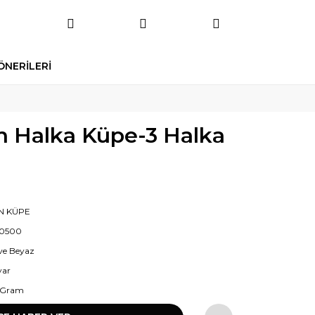
ÖNERİLERİ
ın Halka Küpe-3 Halka
IN KÜPE
0500
 ve Beyaz
yar
 Gram