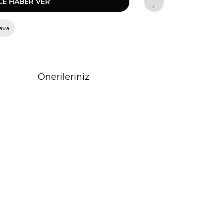
CE HABER VER
ava
Önerileriniz