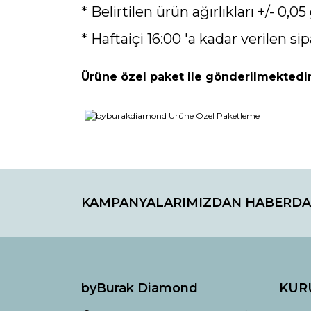
* Belirtilen ürün ağırlıkları +/- 0,05 
* Haftaiçi 16:00 'a kadar verilen sip
Ürüne özel paket ile gönderilmektedir
Bu ürünün fiyat bilgisi, resim, ürün açıklamaların
Görüş ve önerileriniz için teşekkür ederiz.
KAMPANYALARIMIZDAN HABERDA
Ürün resmi kalitesiz, bozuk veya görüntülenemiyo
Ürün açıklamasında eksik bilgiler bulunuyor.
Ürün bilgilerinde hatalar bulunuyor.
Ürün fiyatı diğer sitelerden daha pahalı.
Bu ürüne benzer farklı alternatifler olmalı.
byBurak Diamond
KUR