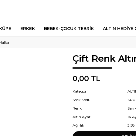
 KÜPE
ERKEK
BEBEK-ÇOCUK TEBRİK
ALTIN HEDİYE 
 Halka
Çift Renk Alt
0,00 TL
Kategori
ALT
Stok Kodu
KP0
Renk
Sarı
Altın Ayar
14 A
Ağırlık
3,58