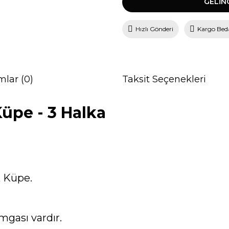
GELİN
Hızlı Gönderi
Kargo Bed
mlar (0)
Taksit Seçenekleri
Küpe - 3 Halka
k Küpe.
mgası vardır.