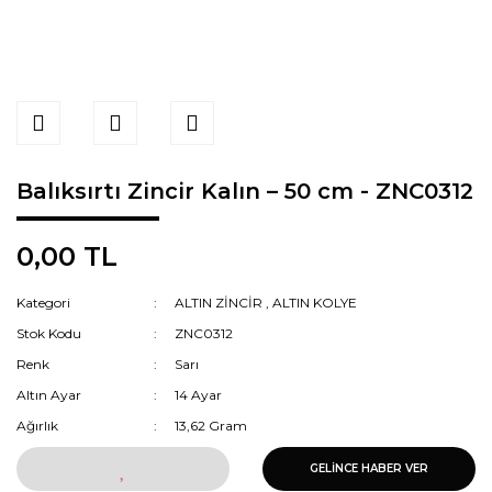
Balıksırtı Zincir Kalın – 50 cm - ZNC0312
0,00 TL
Kategori
ALTIN ZİNCİR
,
ALTIN KOLYE
Stok Kodu
ZNC0312
Renk
Sarı
Altın Ayar
14 Ayar
Ağırlık
13,62 Gram
GELİNCE HABER VER