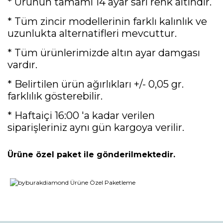
* Ürünün tamamı 14 ayar sarı renk altındır.
* Tüm zincir modellerinin farklı kalınlık ve
uzunlukta alternatifleri mevcuttur.
* Tüm ürünlerimizde altın ayar damgası
vardır.
* Belirtilen ürün ağırlıkları +/- 0,05 gr.
farklılık gösterebilir.
* Haftaiçi 16:00 'a kadar verilen
siparişleriniz aynı gün kargoya verilir.
Ürüne özel paket ile gönderilmektedir.
Bu ürünün fiyat bilgisi, resim, ürün açıklamalarında ve diğer
konularda yetersiz gördüğünüz noktaları öneri formunu