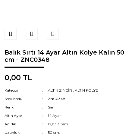
Balık Sırtı 14 Ayar Altın Kolye Kalın 50
cm - ZNC0348
0,00 TL
Kategori
ALTIN ZİNCİR
,
ALTIN KOLYE
Stok Kodu
ZNC0348
Renk
Sarı
Altın Ayar
14 Ayar
Ağırlık
12,83 Gram
Uzunluk
50 cm.