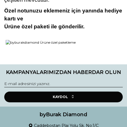
Özel notunuzu eklemeniz için yanında hediye
kartı ve
Ürüne özel paketi ile gönderilir.
Bu ürünün fiyat bilgisi, resim, ürün açıklamalarında ve diğer
konularda yetersiz gördüğünüz noktaları öneri formunu
Bu ürüne ilk yorumu siz yapın!
kullanarak tarafımıza iletebilirsiniz.
KAMPANYALARIMIZDAN HABERDAR OLUN
Görüş ve önerileriniz için teşekkür ederiz.
Yorum Yaz
Ürün resmi kalitesiz, bozuk veya görüntülenemiyor.
Ürün açıklamasında eksik bilgiler bulunuyor.
KAYDOL
Ürün bilgilerinde hatalar bulunuyor.
Ürün fiyatı diğer sitelerden daha pahalı.
byBurak Diamond
Bu ürüne benzer farklı alternatifler olmalı.
Caddebostan Plaj Yolu Sk. No:1/C