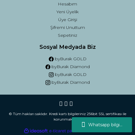
Hesabım
Yeni Üyelik
Üye Girişi
Şifremi Unuttum
Sepetiniz
Sosyal Medyada Biz
byBurak GOLD
byBurak Diamond
byBurak GOLD
byBurak Diamond
© Tüm hakları saklıdır. Kredi kartı bilgileriniz 256bit SSL sertifikası ile
korunmaktadır.
Whatsapp bilgi...
ile
ideasoft
e-