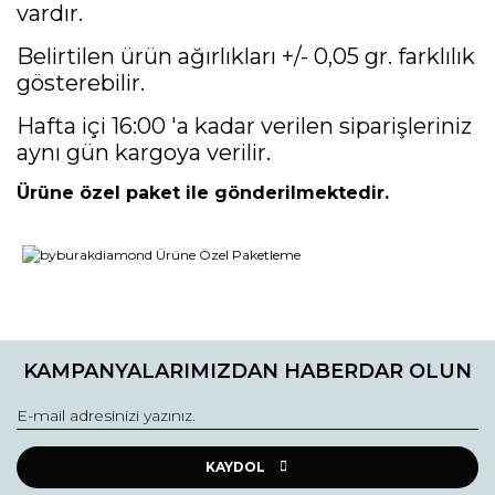
vardır.
Belirtilen ürün ağırlıkları +/- 0,05 gr. farklılık
gösterebilir.
Hafta içi 16:00 'a kadar verilen siparişleriniz
aynı gün kargoya verilir.
Ürüne özel paket ile gönderilmektedir.
Bu ürünün fiyat bilgisi, resim, ürün açıklamalarında ve diğer
konularda yetersiz gördüğünüz noktaları öneri formunu
Bu ürüne ilk yorumu siz yapın!
kullanarak tarafımıza iletebilirsiniz.
KAMPANYALARIMIZDAN HABERDAR OLUN
Görüş ve önerileriniz için teşekkür ederiz.
Yorum Yaz
Ürün resmi kalitesiz, bozuk veya görüntülenemiyor.
Ürün açıklamasında eksik bilgiler bulunuyor.
KAYDOL