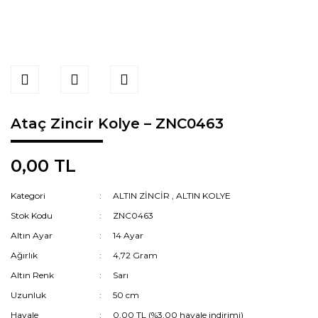
Ataç Zincir Kolye – ZNC0463
0,00 TL
Kategori
ALTIN ZİNCİR
,
ALTIN KOLYE
Stok Kodu
ZNC0463
Altın Ayar
14 Ayar
Ağırlık
4,72 Gram
Altın Renk
Sarı
Uzunluk
50 cm
Havale
0,00 TL (%3,00 havale indirimi)