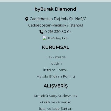
Ürün bilgilerinde hatalar bulunuyor.
Ürün fiyatı diğer sitelerden daha pahalı.
byBurak Diamond
Bu ürüne benzer farklı alternatifler olmalı.
Caddebostan Plaj Yolu Sk. No:1/C
Caddebostan-Kadıköy / İstanbul
0 216 330 30 04
KURUMSAL
Gönder
Hakkımızda
İletişim
İletişim Formu
Havale Bildirim Formu
ALIŞVERİŞ
Mesafeli Satış Sözleşmesi
Gizlilik ve Güvenlik
İptal ve İade Şartları