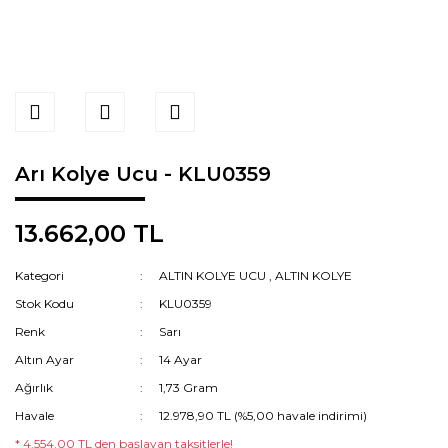
Arı Kolye Ucu - KLU0359
13.662,00 TL
Kategori
ALTIN KOLYE UCU
,
ALTIN KOLYE
Stok Kodu
KLU0359
Renk
Sarı
Altın Ayar
14 Ayar
Ağırlık
1,73 Gram
Havale
12.978,90 TL (%5,00 havale indirimi)
* 4.554,00 TL den başlayan taksitlerle!