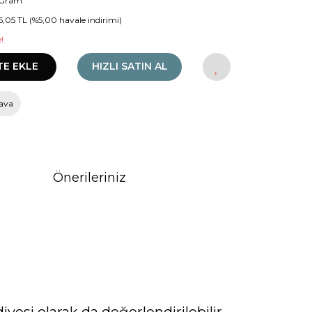
 Gram
56,05 TL (%5,00 havale indirimi)
!
TE EKLE
HIZLI SATIN AL
ava
Önerileriniz
iyesi olarak da değerlendirilebilir.