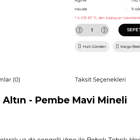
Ağırlık
1,42
Havale
11.4
* 4.019,67 TL den başlayan taksitlerle
SEPE
Hızlı Gönderi
Kargo Bed
mlar (0)
Taksit Seçenekleri
u Altın - Pembe Mavi Mineli
e olarak ya da çengelli iğne ile Bebek Tebrik Hed