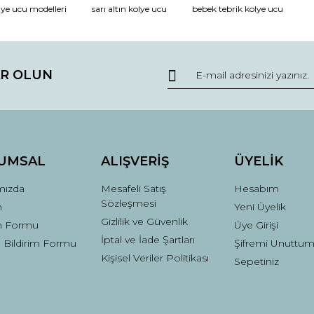
lye ucu modelleri
sarı altın kolye ucu
bebek tebrik kolye ucu
R OLUN
Gönder
UMSAL
ALIŞVERİŞ
ÜYELİK
mızda
Mesafeli Satış
Hesabım
Sözleşmesi
m
Yeni Üyelik
Gizlilik ve Güvenlik
im Formu
Üye Girişi
İptal ve İade Şartları
 Bildirim Formu
Şifremi Unuttu
Kişisel Veriler Politikası
Sepetiniz