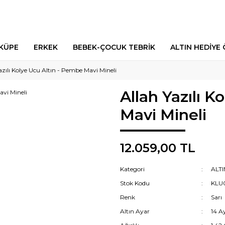
 KÜPE
ERKEK
BEBEK-ÇOCUK TEBRİK
ALTIN HEDİYE 
azılı Kolye Ucu Altın - Pembe Mavi Mineli
Allah Yazılı 
Mavi Mineli
12.059,00 TL
Kategori
ALT
Stok Kodu
KLU
Renk
Sarı
Altın Ayar
14 A