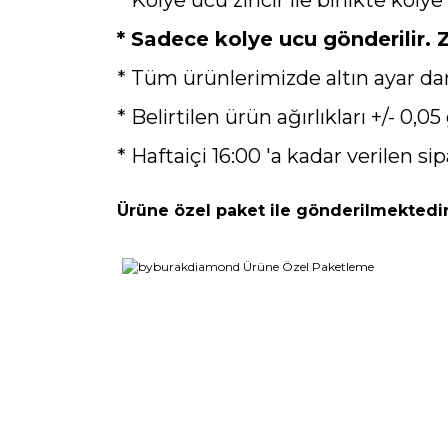
* Sadece kolye ucu gönderilir. Zi
* Tüm ürünlerimizde altın ayar da
* Belirtilen ürün ağırlıkları +/- 0,05 
* Haftaiçi 16:00 'a kadar verilen sip
Ürüne özel paket ile gönderilmektedir
Bu ürünün fiyat bilgisi, resim, ürün açıklamaların
Görüş ve önerileriniz için teşekkür ederiz.
Ürün resmi kalitesiz, bozuk veya görüntülenemiyo
Ürün açıklamasında eksik bilgiler bulunuyor.
Ürün bilgilerinde hatalar bulunuyor.