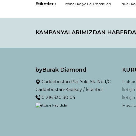
Etiketler :
mineli kolye ucu modelleri
dualı ko
Ürün fiyatı diğer sitelerden daha pahalı.
Bu ürüne benzer farklı alternatifler olmalı.
KAMPANYALARIMIZDAN HABERDA
byBurak Diamond
KUR
Caddebostan Plaj Yolu Sk. No:1/C
Hakkı
Caddebostan-Kadıköy / İstanbul
İletişi
0 216 330 30 04
İletiş
Havale