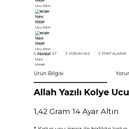
TAVSİYE ET
YORUM YAZ
FİYAT ALARMI
Ürün Bilgisi
Yoru
Allah Yazılı Kolye Uc
1,42 Gram 14 Ayar Altın
* Kolye ucu zincir ile birlikte koly