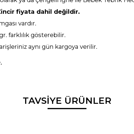
ncir fiyata dahil değildir.
mgası vardır.
gr. farklılık gösterebilir.
arişleriniz aynı gün kargoya verilir.
.
da ve diğer konularda yetersiz gördüğünüz noktaları öneri formunu kullana
TAVSİYE ÜRÜNLER
Bu ürüne ilk yorumu siz yapın!
r.
Yorum Yaz