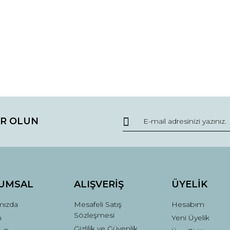
R OLUN
UMSAL
ALIŞVERİŞ
ÜYELİK
mızda
Mesafeli Satış
Hesabım
Sözleşmesi
m
Yeni Üyelik
Gizlilik ve Güvenlik