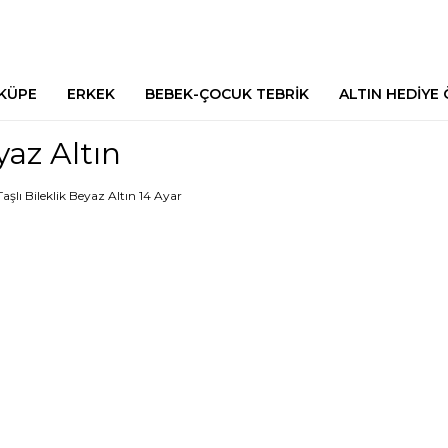
 KÜPE
ERKEK
BEBEK-ÇOCUK TEBRİK
ALTIN HEDİYE 
az Altın